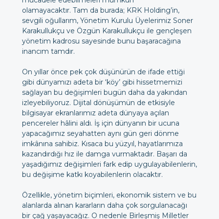
mücadele edebilmeleri mümkün
olamayacaktır. Tam da burada; KRK Holding’in,
sevgili oğullarım, Yönetim Kurulu Üyelerimiz Soner
Karakullukçu ve Özgün Karakullukçu ile gençleşen
yönetim kadrosu sayesinde bunu başaracağına
inancım tamdır.
On yıllar önce pek çok düşünürün de ifade ettiği
gibi dünyamızı adeta bir ‘köy’ gibi hissetmemizi
sağlayan bu değişimleri bugün daha da yakından
izleyebiliyoruz. Dijital dönüşümün de etkisiyle
bilgisayar ekranlarımız adeta dünyaya açılan
pencereler hâlini aldı. İş için dünyanın bir ucuna
yapacağımız seyahatten aynı gün geri dönme
imkânına sahibiz. Kısaca bu yüzyıl, hayatlarımıza
kazandırdığı hız ile damga vurmaktadır. Başarı da
yaşadığımız değişimleri fark edip uygulayabilenlerin,
bu değişime katkı koyabilenlerin olacaktır.
Özellikle, yönetim biçimleri, ekonomik sistem ve bu
alanlarda alınan kararların daha çok sorgulanacağı
bir çağ yaşayacağız. O nedenle Birleşmiş Milletler