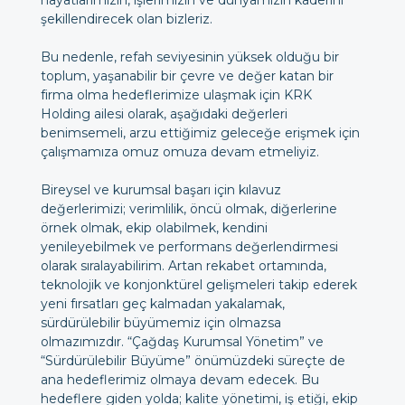
hayatlarımızın, işlerimizin ve dünyamızın kaderini
şekillendirecek olan bizleriz.
Bu nedenle, refah seviyesinin yüksek olduğu bir
toplum, yaşanabilir bir çevre ve değer katan bir
firma olma hedeflerimize ulaşmak için KRK
Holding ailesi olarak, aşağıdaki değerleri
benimsemeli, arzu ettiğimiz geleceğe erişmek için
çalışmamıza omuz omuza devam etmeliyiz.
Bireysel ve kurumsal başarı için kılavuz
değerlerimizi; verimlilik, öncü olmak, diğerlerine
örnek olmak, ekip olabilmek, kendini
yenileyebilmek ve performans değerlendirmesi
olarak sıralayabilirim. Artan rekabet ortamında,
teknolojik ve konjonktürel gelişmeleri takip ederek
yeni fırsatları geç kalmadan yakalamak,
sürdürülebilir büyümemiz için olmazsa
olmazımızdır. “Çağdaş Kurumsal Yönetim” ve
“Sürdürülebilir Büyüme” önümüzdeki süreçte de
ana hedeflerimiz olmaya devam edecek. Bu
hedeflere giden yolda; kalite yönetimi, iş etiği, ekip