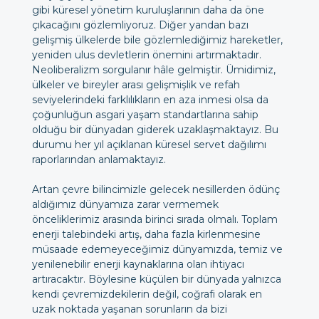
gibi küresel yönetim kuruluşlarının daha da öne
çıkacağını gözlemliyoruz. Diğer yandan bazı
gelişmiş ülkelerde bile gözlemlediğimiz hareketler,
yeniden ulus devletlerin önemini artırmaktadır.
Neoliberalizm sorgulanır hâle gelmiştir. Ümidimiz,
ülkeler ve bireyler arası gelişmişlik ve refah
seviyelerindeki farklılıkların en aza inmesi olsa da
çoğunluğun asgari yaşam standartlarına sahip
olduğu bir dünyadan giderek uzaklaşmaktayız. Bu
durumu her yıl açıklanan küresel servet dağılımı
raporlarından anlamaktayız.
Artan çevre bilincimizle gelecek nesillerden ödünç
aldığımız dünyamıza zarar vermemek
önceliklerimiz arasında birinci sırada olmalı. Toplam
enerji talebindeki artış, daha fazla kirlenmesine
müsaade edemeyeceğimiz dünyamızda, temiz ve
yenilenebilir enerji kaynaklarına olan ihtiyacı
artıracaktır. Böylesine küçülen bir dünyada yalnızca
kendi çevremizdekilerin değil, coğrafi olarak en
uzak noktada yaşanan sorunların da bizi